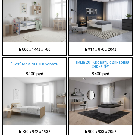
h 800 х 1442 х 780
h 914 х 870 х 2042
"Гамма 20" Кровать одинарная
"Кот" Мод. 900.3 Кровать
Серия №4
9300 руб
9400 руб
h 730 х 942 х 1932
h 900 х 933 х 2052