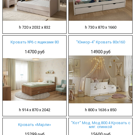
h 720 х 2032 х 832
h 730 х 870 х 1660
Кровать №6 с ящиками 80
"Юниор-4" Кровать 80х160
14700 руб
14900 руб
h 914 х 870 х 2042
h 800 х 1636 х 850
"Кот" Мод. Мод.800.4 Кровать с
Кровать «Марли»
мяг. спинкой
15299 руб
15600 руб