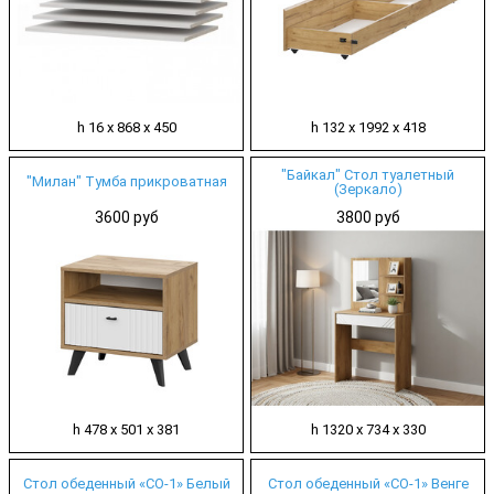
h 16 х 868 х 450
h 132 х 1992 х 418
"Байкал" Стол туалетный
"Милан" Тумба прикроватная
(Зеркало)
3600 руб
3800 руб
h 478 х 501 х 381
h 1320 х 734 х 330
Стол обеденный «СО-1» Белый
Стол обеденный «СО-1» Венге