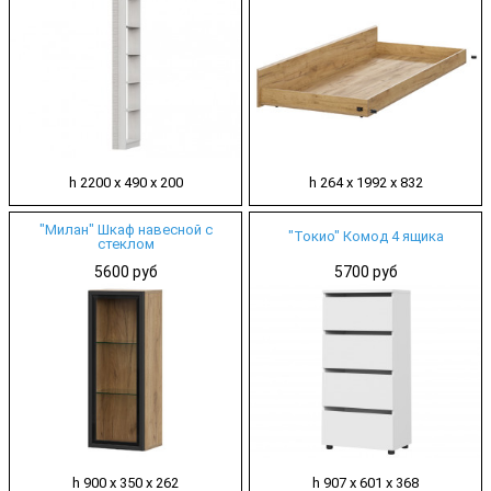
h 2200 х 490 х 200
h 264 х 1992 х 832
"Милан" Шкаф навесной с
"Токио" Комод 4 ящика
стеклом
5600 руб
5700 руб
h 900 х 350 х 262
h 907 х 601 х 368