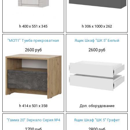
h 400 х 551 х 345
h 306 х 1000 х 262
"МСП1" Тумба прикроватная
Ящик Шкаф "ШК 5" Белый
2600 руб
2600 руб
h 414 х 501 х 358
Доп. оборудование
"Гамма 20" Зеркало Серия №4
Ящик Шкаф "ШК 5" Графит
2700 руб
2800 руб