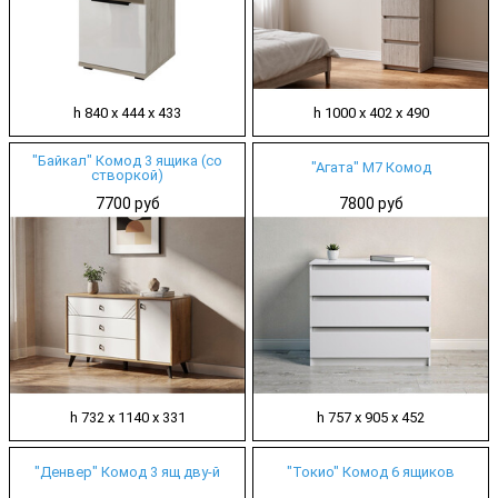
h 840 х 444 х 433
h 1000 х 402 х 490
"Байкал" Комод 3 ящика (со
"Агата" М7 Комод
створкой)
7700 руб
7800 руб
h 732 х 1140 х 331
h 757 х 905 х 452
"Денвер" Комод 3 ящ дву-й
"Токио" Комод 6 ящиков