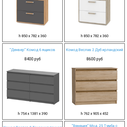
h 850 х 782 х 360
h 850 х 782 х 360
"Денвер" Комод 6 ящиков
Комод Веслав 2 Дуб ирландский
8400 руб
8600 руб
h 754 х 1381 х 390
h 762 х 905 х 452
"Венеция" Мод. 25 Тумба с