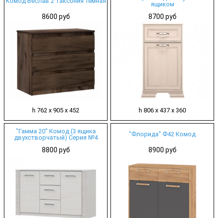
Комод Веслав 2 Таксония темная
ящиком
8600 руб
8700 руб
h 762 х 905 х 452
h 806 х 437 х 360
"Гамма 20" Комод (3 ящика
"Флорида" Ф42 Комод
двухстворчатый) Серия №4
8800 руб
8900 руб