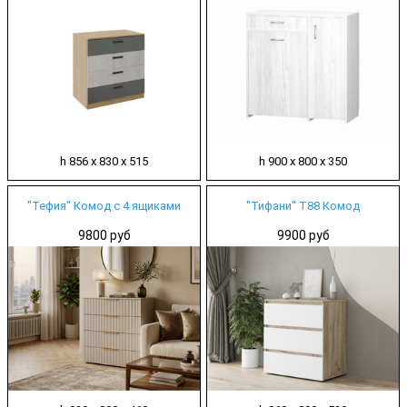
h 856 х 830 х 515
h 900 х 800 х 350
"Тефия" Комод с 4 ящиками
"Тифани" Т88 Комод
9800 руб
9900 руб