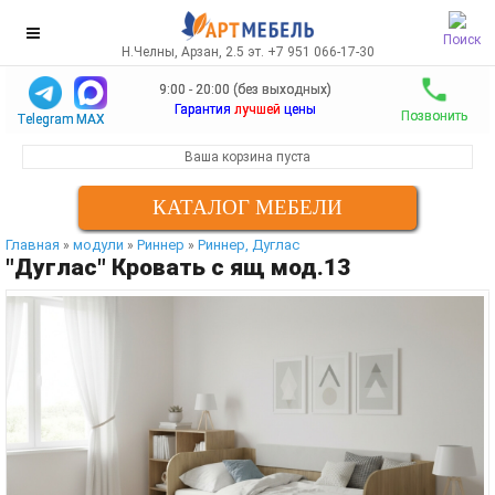
Поиск
Н.Челны, Арзан, 2.5 эт. +7 951 066-17-30
9:00 - 20:00 (без выходных)
Гарантия
лучшей
цены
Позвонить
Telegram
MAX
Ваша корзина пуста
КАТАЛОГ МЕБЕЛИ
Главная
модули
Риннер
Риннер, Дуглас
»
»
»
"Дуглас" Кровать с ящ мод.13