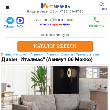
Поиск
Н.Челны, Арзан, 2.5 эт. +7 951 066-17-30
9:00 - 20:00 (без выходных)
Гарантия
лучшей
цены
Позвонить
Telegram
MAX
Ваша корзина пуста
КАТАЛОГ МЕБЕЛИ
Главная
модули
Аквилон
Аквилон, Диваны
Прямые диваны
»
»
»
»
Диван "Италмас" (Азимут 06 Мокко)