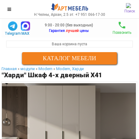
Поиск
Н.Челны, Арзан, 2.5 эт. +7 951 066-17-30
9:00 - 20:00 (без выходных)
Гарантия
лучшей
цены
Позвонить
Telegram
MAX
Ваша корзина пуста
КАТАЛОГ МЕБЕЛИ
Главная
модули
Modern
Modern, Харди
»
»
»
"Харди" Шкаф 4-х дверный Х41