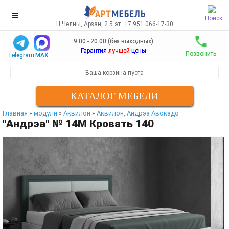
Поиск
Н.Челны, Арзан, 2.5 эт. +7 951 066-17-30
9:00 - 20:00 (без выходных)
Гарантия
лучшей
цены
Позвонить
Telegram
MAX
Ваша корзина пуста
КАТАЛОГ МЕБЕЛИ
Главная
модули
Аквилон
Аквилон, Андрэа Авокадо
»
»
»
"Андрэа" № 14М Кровать 140