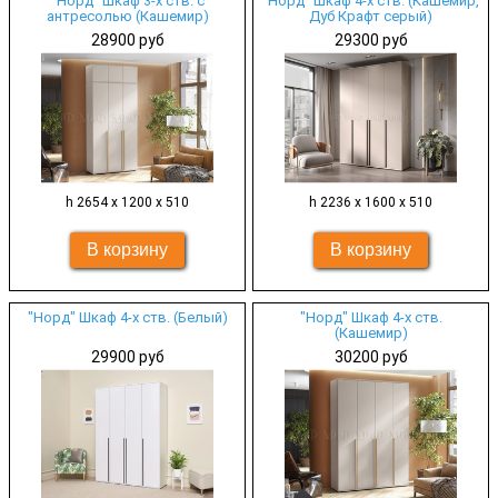
"Норд" Шкаф 3-х ств. с
"Норд" Шкаф 4-х ств. (Кашемир,
антресолью (Кашемир)
Дуб Крафт серый)
28900 руб
29300 руб
h 2654 х 1200 х 510
h 2236 х 1600 х 510
"Норд" Шкаф 4-х ств. (Белый)
"Норд" Шкаф 4-х ств.
(Кашемир)
29900 руб
30200 руб