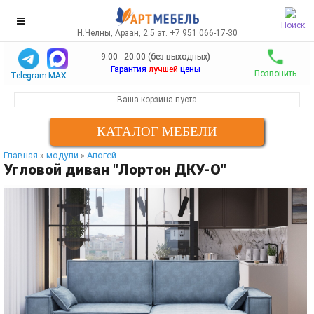
Поиск
Н.Челны, Арзан, 2.5 эт. +7 951 066-17-30
9:00 - 20:00 (без выходных)
Гарантия
лучшей
цены
Позвонить
Telegram
MAX
Ваша корзина пуста
КАТАЛОГ МЕБЕЛИ
Главная
модули
Апогей
»
»
Угловой диван "Лортон ДКУ-О"