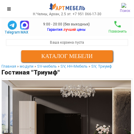
Поиск
Н.Челны, Арзан, 2.5 эт. +7 951 066-17-30
9:00 - 20:00 (без выходных)
Гарантия
лучшей
цены
Позвонить
Telegram
MAX
Ваша корзина пуста
КАТАЛОГ МЕБЕЛИ
Главная
модули
SV-мебель
SV, НН-Мебель
SV, Триумф
»
»
»
»
Гостиная "Триумф"