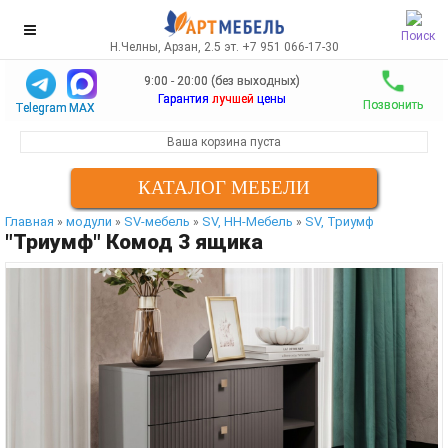
Поиск
Н.Челны, Арзан, 2.5 эт. +7 951 066-17-30
9:00 - 20:00 (без выходных)
Гарантия
лучшей
цены
Позвонить
Telegram
MAX
Ваша корзина пуста
КАТАЛОГ МЕБЕЛИ
Главная
модули
SV-мебель
SV, НН-Мебель
SV, Триумф
»
»
»
»
"Триумф" Комод 3 ящика