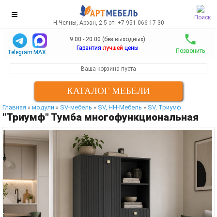
Поиск
Н.Челны, Арзан, 2.5 эт. +7 951 066-17-30
9:00 - 20:00 (без выходных)
Гарантия
лучшей
цены
Позвонить
Telegram
MAX
Ваша корзина пуста
КАТАЛОГ МЕБЕЛИ
Главная
модули
SV-мебель
SV, НН-Мебель
SV, Триумф
»
»
»
»
"Триумф" Тумба многофункциональная