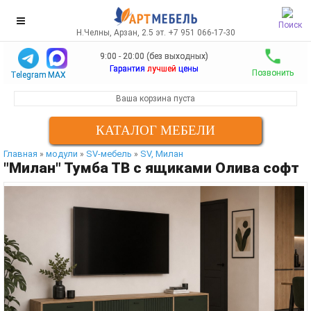
Поиск
Н.Челны, Арзан, 2.5 эт. +7 951 066-17-30
9:00 - 20:00 (без выходных)
Гарантия
лучшей
цены
Позвонить
Telegram
MAX
Ваша корзина пуста
КАТАЛОГ МЕБЕЛИ
Главная
модули
SV-мебель
SV, Милан
»
»
»
"Милан" Тумба ТВ с ящиками Олива софт