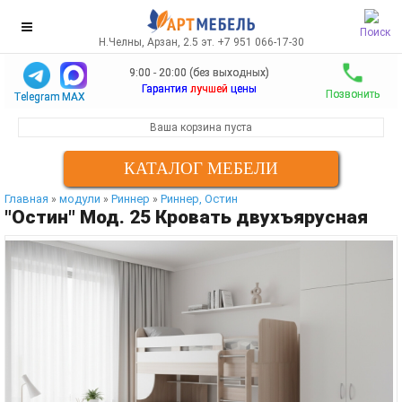
Поиск
Н.Челны, Арзан, 2.5 эт. +7 951 066-17-30
9:00 - 20:00 (без выходных)
Гарантия
лучшей
цены
Позвонить
Telegram
MAX
Ваша корзина пуста
КАТАЛОГ МЕБЕЛИ
Главная
модули
Риннер
Риннер, Остин
»
»
»
"Остин" Мод. 25 Кровать двухъярусная