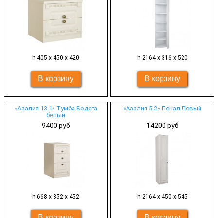
h 405 х 450 х 420
h 2164 х 316 х 520
«Азалия 13.1» Тумба Бодега
«Азалия 5.2» Пенал Левый
белый
9400 руб
14200 руб
h 668 х 352 х 452
h 2164 х 450 х 545