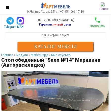
Поиск
Н.Челны, Арзан, 2.5 эт. +7 951 066-17-30
9:00 - 20:00 (без выходных)
Гарантия
лучшей
цены
Позвонить
Telegram
MAX
Ваша корзина пуста
КАТАЛОГ МЕБЕЛИ
Главная
модули
Мебельярд
Мир стульев
»
»
»
Стол обеденный "Saen №14" Марквина
(Автораскладка)