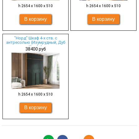
h 2654 х 1600 х 510
h 2654 х 1600 х 510
"Норд" Шкаф 4-х ств. с
антресолью (Изумрудный, Дуб
Крафт)
38400 руб
h 2654 х 1600 х 510