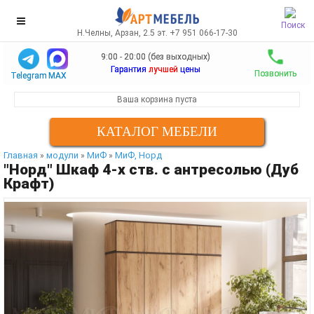
Поиск
Н.Челны, Арзан, 2.5 эт. +7 951 066-17-30
9:00 - 20:00 (без выходных)
Гарантия
лучшей
цены
Позвонить
Telegram
MAX
Ваша корзина пуста
КАТАЛОГ МЕБЕЛИ
Главная
модули
МиФ
МиФ, Норд
»
»
»
"Норд" Шкаф 4-х ств. с антресолью (Дуб
Крафт)