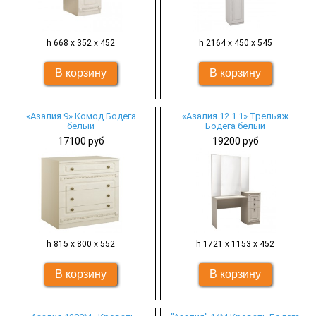
h 668 х 352 х 452
h 2164 х 450 х 545
«Азалия 9» Комод Бодега
«Азалия 12.1.1» Трельяж
белый
Бодега белый
17100 руб
19200 руб
h 815 х 800 х 552
h 1721 х 1153 х 452