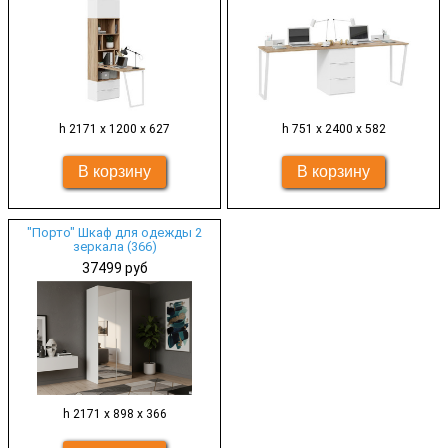
h 2171 х 1200 х 627
h 751 х 2400 х 582
"Порто" Шкаф для одежды 2
зеркала (366)
37499 руб
h 2171 х 898 х 366