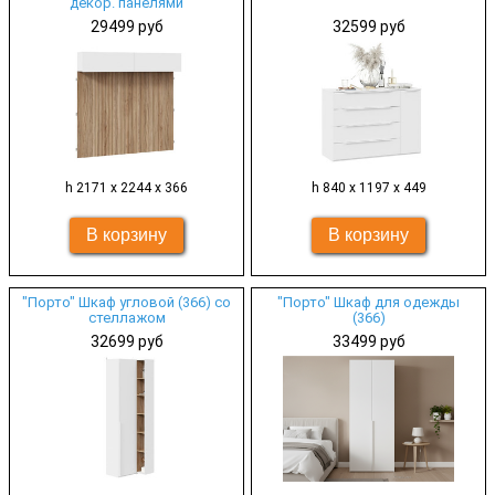
декор. панелями
29499 руб
32599 руб
h 2171 х 2244 х 366
h 840 х 1197 х 449
"Порто" Шкаф угловой (366) со
"Порто" Шкаф для одежды
стеллажом
(366)
32699 руб
33499 руб