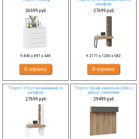
шкафом
26599 руб
27699 руб
h 840 х 897 х 449
h 2171 х 1200 х 582
"Порто" Стол письменный со
"Порто" Шкаф навесной (366) с
шкафом
декор. панелями
27699 руб
29499 руб