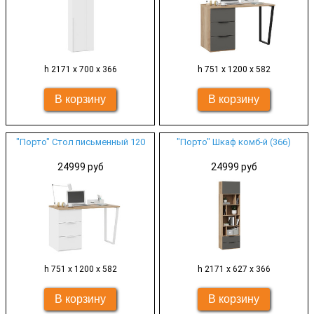
h 2171 х 700 х 366
h 751 х 1200 х 582
"Порто" Стол письменный 120
"Порто" Шкаф комб-й (366)
24999 руб
24999 руб
h 751 х 1200 х 582
h 2171 х 627 х 366