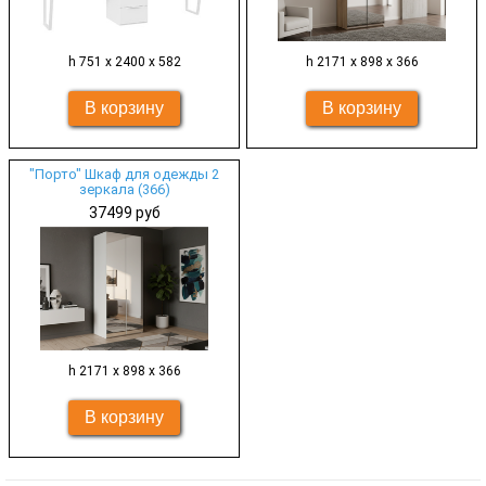
h 751 х 2400 х 582
h 2171 х 898 х 366
"Порто" Шкаф для одежды 2
зеркала (366)
37499 руб
h 2171 х 898 х 366