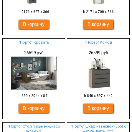
h 2171 х 627 х 366
h 2171 х 700 х 366
"Порто" Кровать
"Порто" Комод
26599 руб
26599 руб
h 659 х 2044 х 841
h 840 х 897 х 449
"Порто" Стол письменный со
"Порто" Шкаф навесной (366) с
шкафом
декор. панелями