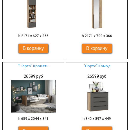
h 2171 х 627 х 366
h 2171 х 700 х 366
"Порто" Кровать
"Порто" Комод
26599 руб
26599 руб
h 659 х 2044 х 841
h 840 х 897 х 449