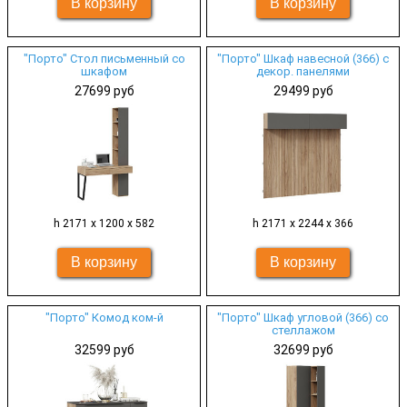
"Порто" Стол письменный со
"Порто" Шкаф навесной (366) с
шкафом
декор. панелями
27699 руб
29499 руб
h 2171 х 1200 х 582
h 2171 х 2244 х 366
"Порто" Комод ком-й
"Порто" Шкаф угловой (366) со
стеллажом
32599 руб
32699 руб