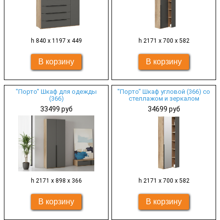
h 840 х 1197 х 449
h 2171 х 700 х 582
"Порто" Шкаф для одежды
"Порто" Шкаф угловой (366) со
(366)
стеллажом и зеркалом
33499 руб
34699 руб
h 2171 х 898 х 366
h 2171 х 700 х 582